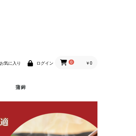
0
￥0
お気に入り
ログイン
蒲鉾