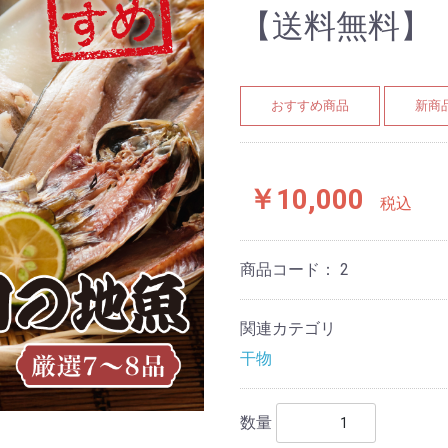
【送料無料】
おすすめ商品
新商
￥10,000
税込
商品コード：
2
関連カテゴリ
干物
数量